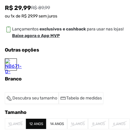
R$ 29,99
R$ 89,99
ou
1
x de
R$
29
,
99
sem juros
Lançamentos
exclusivos e cashback
para usar nas lojas!
Baixe agora o App MVP
Outras opções
Branco
Descubra seu tamanho
Tabela de medidas
Tamanho
10 ANOS
12 ANOS
14 ANOS
16 ANOS
8 ANOS
6 ANOS