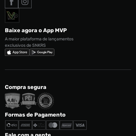
Formas de Pagamento
Termos de uso
adidas Adi2000
Acessórios
Solicite seus dados
Política de privacidade
adidas Campus
Marcas
Regulamento CRM/ CASHBACK
adidas Gazelle
Baixe agora o App MVP
Regulamento Cupom
Nike Shox
A maior plataforma de lançamentos
exclusivos de SNKRS
Compra segura
Formas de Pagamento
Fale com a gente