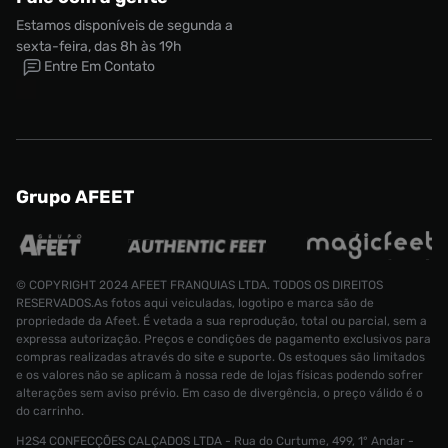
Estamos disponíveis de segunda a
sexta-feira, das 8h às 19h
Entre Em Contato
Grupo AFEET
© COPYRIGHT 2024 AFEET FRANQUIAS LTDA. TODOS OS DIREITOS
RESERVADOS.As fotos aqui veiculadas, logotipo e marca são de
propriedade da Afeet. É vetada a sua reprodução, total ou parcial, sem a
expressa autorização. Preços e condições de pagamento exclusivos para
compras realizadas através do site e suporte. Os estoques são limitados
e os valores não se aplicam à nossa rede de lojas físicas podendo sofrer
alterações sem aviso prévio. Em caso de divergência, o preço válido é o
do carrinho.
H2S4 CONFECÇÕES CALÇADOS LTDA - Rua do Curtume, 499, 1° Andar -
Camiseta Nba Miami Heat Infantil