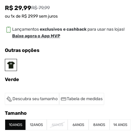
R$ 29,99
R$ 79,99
ou
1
x de
R$
29
,
99
sem juros
Lançamentos
exclusivos e cashback
para usar nas lojas!
Baixe agora o App MVP
Outras opções
Verde
Descubra seu tamanho
Tabela de medidas
Tamanho
10ANOS
12ANOS
4ANOS
6ANOS
8ANOS
14 ANOS