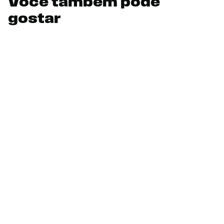
Você também pode
gostar