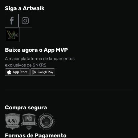
Produtos Exclusivos
Central de Relacionamento
Siga a Artwalk
Seja um franqueado
adidas Samba
Outlet
Tipos de entrega
Nossas lojas
Nike Air Max
Roupas
Formas de Pagamento
Termos de uso
adidas Adi2000
Acessórios
Solicite seus dados
Política de privacidade
adidas Campus
Marcas
Regulamento CRM/ CASHBACK
adidas Gazelle
Baixe agora o App MVP
Regulamento Cupom
Nike Shox
A maior plataforma de lançamentos
exclusivos de SNKRS
Compra segura
Formas de Pagamento