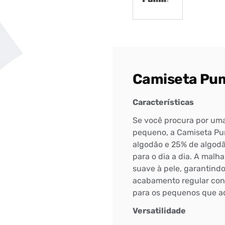
Camiseta Pum
Características
Se você procura por uma 
pequeno, a Camiseta Puma
algodão e 25% de algodão
para o dia a dia. A mal
suave à pele, garantind
acabamento regular conf
Bem-Vindo à artwalk
para os pequenos que a
Para ter uma melhor experiência de compra, insira seu CEP
Versatilidade
e veja a seleção de produtos disponíveis para sua região