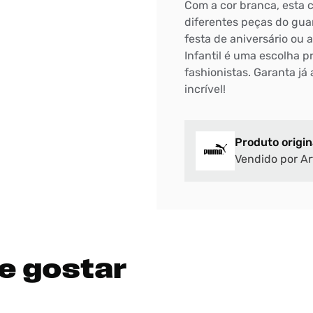
Com a cor branca, esta c
diferentes peças do gua
DIGITE SEU CEP
festa de aniversário ou
BUSCAR
Infantil é uma escolha p
fashionistas. Garanta já
incrível!
Produto origin
Vendido por Ar
e gostar