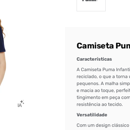
Camiseta Puma
Características
A Camiseta Puma Infanti
reciclado, o que a torna
pequenos. A malha simp
e macia ao toque, perfeit
tingimento em peça com
resistência ao tecido.
Bem-Vindo à artwalk
Versatilidade
Para ter uma melhor experiência de compra, insira seu CEP
Com um design clássico 
e veja a seleção de produtos disponíveis para sua região