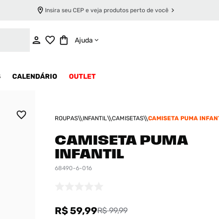
Insira seu CEP e veja produtos perto de você
ADICIONAR AO CARRINHO
Ajuda
S
CALENDÁRIO
OUTLET
ROUPAS
INFANTIL
CAMISETAS
CAMISETA PUMA INFAN
CAMISETA PUMA
INFANTIL
68490-6-016
R$ 59,99
R$ 99,99