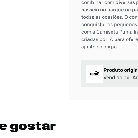
combinar com diversas p
passeio no parque ou pa
DIGITE SEU CEP
todas as ocasiões. O con
BUSCAR
conquistar os pequenos e
com a Camiseta Puma Inf
criadas por IA para ofer
ajusta ao corpo.
Produto origin
Vendido por Ar
e gostar