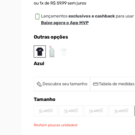
ou
1
x de
R$
59
,
99
sem juros
Lançamentos
exclusivos e cashback
para usar 
Baixe agora o App MVP
Outras opções
Azul
Descubra seu tamanho
Tabela de medidas
Tamanho
10 ANOS
12 ANOS
14 ANOS
16 ANOS
Restam poucas unidades!