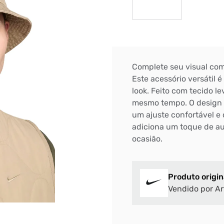
Bem-Vindo à artwalk
Complete seu visual co
Para ter uma melhor experiência de compra, insira seu CEP
Este acessório versátil é
e veja a seleção de produtos disponíveis para sua região
look. Feito com tecido le
mesmo tempo. O design c
DIGITE SEU CEP
um ajuste confortável e 
adiciona um toque de au
BUSCAR
ocasião.
Produto origin
Vendido por Ar