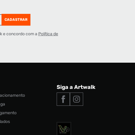
CADASTRAR
lk e concordo com a
Política de
Siga a Artwalk
elacionamento
ega
agamento
 dados