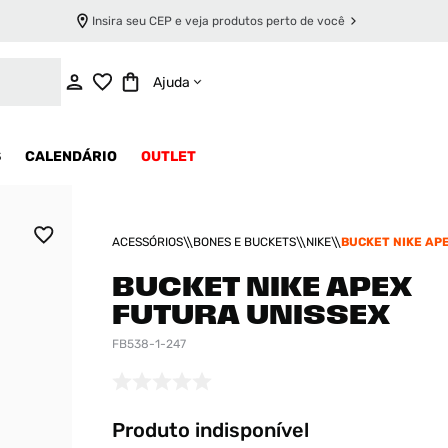
Insira seu CEP e veja produtos perto de você
INDISPONÍVEL
Ajuda
S
CALENDÁRIO
OUTLET
ACESSÓRIOS
BONES E BUCKETS
NIKE
BUCKET NIKE AP
UNISSEX
BUCKET NIKE APEX
FUTURA UNISSEX
FB538-1-247
Produto indisponível