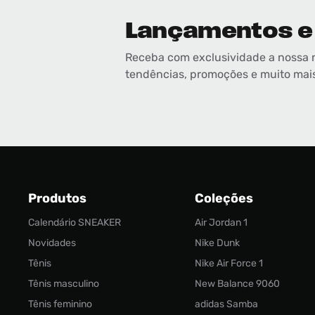
Lançamentos e
Receba com exclusividade a nossa 
tendências, promoções e muito mai
Produtos
Coleções
Calendário SNEAKER
Air Jordan 1
Novidades
Nike Dunk
Tênis
Nike Air Force 1
Tênis masculino
New Balance 9060
Tênis feminino
adidas Samba