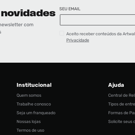
SEU EMAIL
 novidades
newsletter com
s
Aceito receber conteúdos da Artwa
Privacidade
Institucional
Ajuda
Quem somos
Central de R
Trabalhe conosco
Tipos de entr
Seja um franqueado
Formas de P
Nossas lojas
Solicite seus
Termos de uso