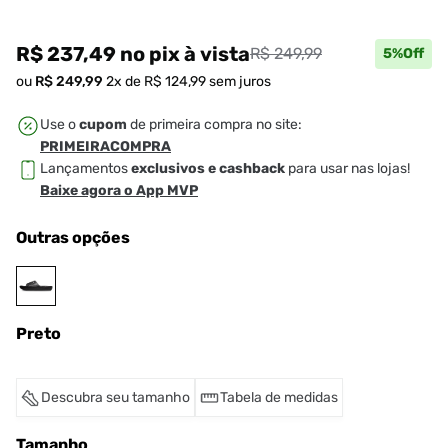
R$ 237,49
no pix
à vista
R$ 249,99
5
%Off
ou
R$
249
,
99
2
x de
R$
124
,
99
sem juros
Use o
cupom
de primeira compra no site:
PRIMEIRACOMPRA
Lançamentos
exclusivos e cashback
para usar nas lojas!
Baixe agora o App MVP
Outras opções
Preto
Descubra seu tamanho
Tabela de medidas
Tamanho