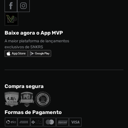
Tipos de entrega
Nossas lojas
Nike Air Max
Roupas
Formas de Pagamento
Termos de uso
adidas Adi2000
Acessórios
Solicite seus dados
Política de privacidade
adidas Campus
Marcas
Regulamento CRM/ CASHBACK
adidas Gazelle
Baixe agora o App MVP
Regulamento Cupom
Nike Shox
A maior plataforma de lançamentos
exclusivos de SNKRS
Compra segura
Formas de Pagamento