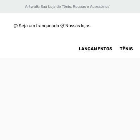
Artwalk: Sua Loja de Tênis, Roupas e Acessórios
Chinelo Jordan Hydrip Slide Infantil
R$ 299,99
Seja um franqueado
Nossas lojas
LANÇAMENTOS
TÊNIS