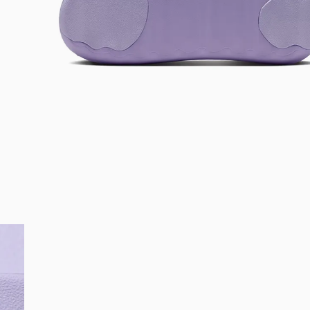
Bem-Vindo à artwalk
Para ter uma melhor experiência de compra, insira seu CEP
e veja a seleção de produtos disponíveis para sua região