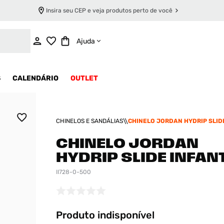
Insira seu CEP e veja produtos perto de você
INDISPONÍVEL
Ajuda
S
CALENDÁRIO
OUTLET
CHINELOS E SANDÁLIAS
CHINELO JORDAN HYDRIP SLID
CHINELO JORDAN
HYDRIP SLIDE INFANT
II728-0-500
Produto indisponível