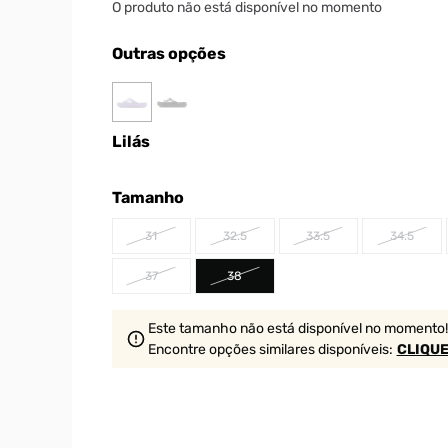
O produto não está disponível no momento
Outras opções
Lilás
Tamanho
31
32.5
33.5
34.5
37
38
Este tamanho não está disponível no momento!
Encontre opções similares
disponíveis
:
CLIQUE