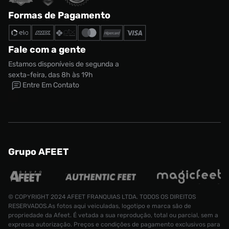
Formas de Pagamento
Fale com a gente
Estamos disponíveis de segunda a
sexta-feira, das 8h às 19h
Entre Em Contato
Grupo AFEET
© COPYRIGHT 2024 AFEET FRANQUIAS LTDA. TODOS OS DIREITOS
RESERVADOS.As fotos aqui veiculadas, logotipo e marca são de
propriedade da Afeet. É vetada a sua reprodução, total ou parcial, sem a
expressa autorização. Preços e condições de pagamento exclusivos para