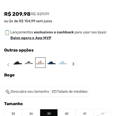
R$ 209,98
R$ 329,99
ou
2
x de
R$
104
,
99
sem juros
Lançamentos
exclusivos e cashback
para usar nas lojas!
Baixe agora o App MVP
Outras opções
Bege
Descubra seu tamanho
Tabela de medidas
Tamanho
35
36
39
40
41
42