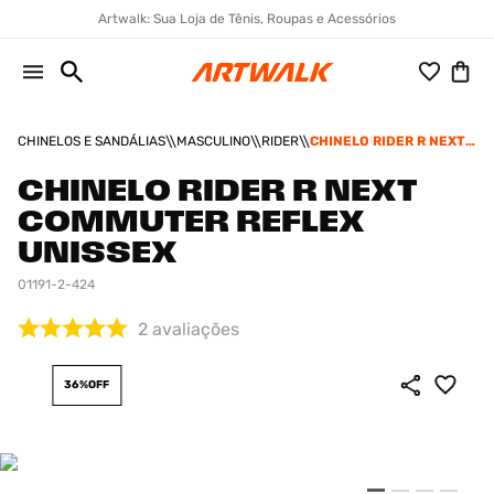
Artwalk: Sua Loja de Tênis, Roupas e Acessórios
CHINELOS E SANDÁLIAS
MASCULINO
RIDER
CHINELO RIDER R NEXT
COMMUTER REFLEX
UNISSEX
CHINELO RIDER R NEXT
COMMUTER REFLEX
UNISSEX
01191-2-424
2
avaliações
36%
OFF