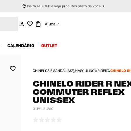
Insira seu CEP e veja produtos perto de você
INDISPONÍVEL
Ajuda
S
CALENDÁRIO
OUTLET
CHINELOS E SANDÁLIAS
MASCULINO
RIDER
CHINELO RI
COMMUTER 
UNISSEX
CHINELO RIDER R NE
COMMUTER REFLEX
UNISSEX
01191-2-260