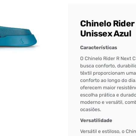
DIGITE SEU CEP
Chinelo Ride
BUSCAR
Unissex Azul
Características
O Chinelo Rider R Next 
busca conforto, durabili
têxtil proporcionam uma
conforto ao longo do dia
oferecem maior resistên
escolha prática e durado
moderno e versátil, com
ocasiões.
Versatilidade
Versátil e estiloso, o Ch