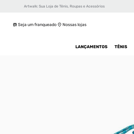
Artwalk: Sua Loja de Tênis, Roupas e Acessórios
Chinelo Rider R Next Commuter Reflex Un
R$ 99,99
Seja um franqueado
Nossas lojas
LANÇAMENTOS
TÊNIS