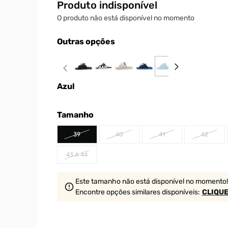
Produto indisponível
O produto não está disponível no momento
Outras opções
Azul
Tamanho
39
40
41
42
43 A 44
Este tamanho não está disponível no momento!
Encontre opções similares
disponíveis
:
CLIQUE