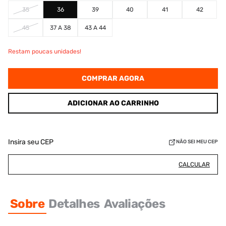
35
36
39
40
41
42
45
37 A 38
43 A 44
Restam poucas unidades!
COMPRAR AGORA
ADICIONAR AO CARRINHO
Insira seu CEP
NÃO SEI MEU CEP
CALCULAR
Sobre
Detalhes
Avaliações