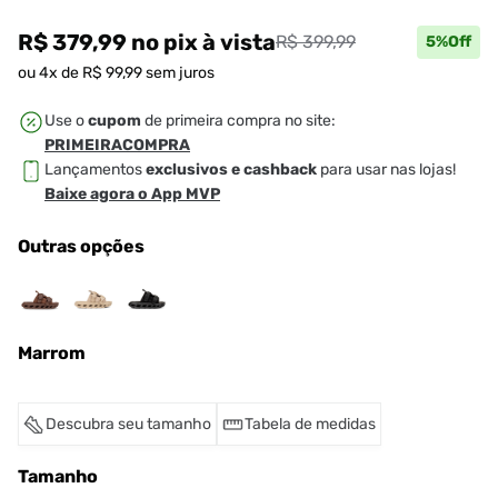
R$ 379,99
no pix
à vista
R$ 399,99
5
%Off
ou
4
x de
R$
99
,
99
sem juros
Use o
cupom
de primeira compra no site:
PRIMEIRACOMPRA
Lançamentos
exclusivos e cashback
para usar nas lojas!
Baixe agora o App MVP
Outras opções
Marrom
Descubra seu tamanho
Tabela de medidas
Tamanho