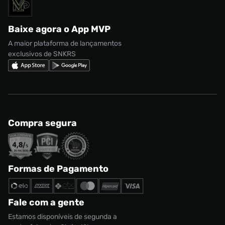
Solicite seus dados
Política de privacidade
adidas Campus
Marcas
Regulamento CRM/ CASHBACK
adidas Gazelle
Baixe agora o App MVP
Regulamento Cupom
Nike Shox
A maior plataforma de lançamentos
exclusivos de SNKRS
Compra segura
Formas de Pagamento
Fale com a gente
Estamos disponíveis de segunda a