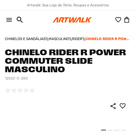
Artwalk: Sua Loja de Tênis, Roupas e Acessórios
CHINELOS E SANDÁLIAS
MASCULINO
RIDER
CHINELO RIDER R POWER
COMMUTER SLIDE
MASCULINO
CHINELO RIDER R POWER
COMMUTER SLIDE
MASCULINO
12532-0-280