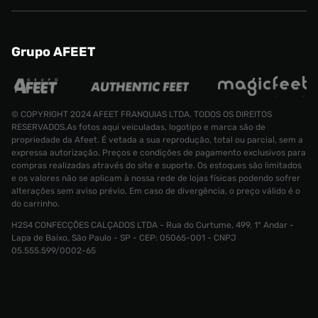
Grupo AFEET
© COPYRIGHT 2024 AFEET FRANQUIAS LTDA. TODOS OS DIREITOS
RESERVADOS.As fotos aqui veiculadas, logotipo e marca são de
propriedade da Afeet. É vetada a sua reprodução, total ou parcial, sem a
expressa autorização. Preços e condições de pagamento exclusivos para
compras realizadas através do site e suporte. Os estoques são limitados
e os valores não se aplicam à nossa rede de lojas físicas podendo sofrer
alterações sem aviso prévio. Em caso de divergência, o preço válido é o
do carrinho.
H2S4 CONFECÇÕES CALÇADOS LTDA - Rua do Curtume, 499, 1° Andar -
Chinelo Rider x Stranger Things Slide
Lapa de Baixo, São Paulo - SP - CEP: 05065-001 - CNPJ
Tamanho:
05.555.599/0002-65
R$ 169,99
40
CONTINUAR COMPRANDO
INDISPONÍVEL