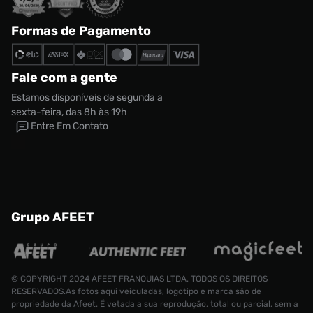
Formas de Pagamento
Fale com a gente
Estamos disponíveis de segunda a
sexta-feira, das 8h às 19h
Entre Em Contato
Grupo AFEET
© COPYRIGHT 2024 AFEET FRANQUIAS LTDA. TODOS OS DIREITOS
RESERVADOS.As fotos aqui veiculadas, logotipo e marca são de
propriedade da Afeet. É vetada a sua reprodução, total ou parcial, sem a