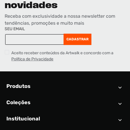
novidades
Receba com exclusividade a nossa newsletter com
tendências, promoções e muito mais
SEU EMAIL
CADASTRAR
Aceito receber conteúdos da Artwalk e concordo com a
Política de Privacidade
Produtos
Coleções
Calendário SNEAKER
Novidades
Institucional
Air Jordan 1
Tênis
Nike Dunk
Tênis masculino