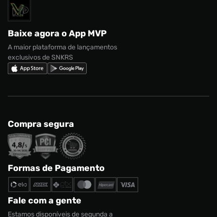
Solicite seus dados
Política de privacidade
adidas Campus
Marcas
Regulamento CRM/ CASHBACK
adidas Gazelle
Baixe agora o App MVP
Regulamento Cupom
Nike Shox
A maior plataforma de lançamentos
exclusivos de SNKRS
Compra segura
Formas de Pagamento
Fale com a gente
Estamos disponíveis de segunda a