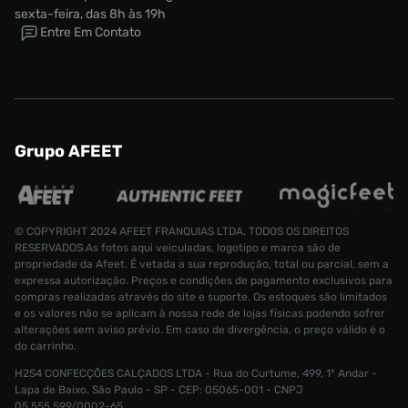
sexta-feira, das 8h às 19h
Entre Em Contato
Grupo AFEET
© COPYRIGHT 2024 AFEET FRANQUIAS LTDA. TODOS OS DIREITOS
RESERVADOS.As fotos aqui veiculadas, logotipo e marca são de
propriedade da Afeet. É vetada a sua reprodução, total ou parcial, sem a
expressa autorização. Preços e condições de pagamento exclusivos para
compras realizadas através do site e suporte. Os estoques são limitados
e os valores não se aplicam à nossa rede de lojas físicas podendo sofrer
alterações sem aviso prévio. Em caso de divergência, o preço válido é o
do carrinho.
H2S4 CONFECÇÕES CALÇADOS LTDA - Rua do Curtume, 499, 1° Andar -
Conjunto Jordan 23 Jersey Infantil
Lapa de Baixo, São Paulo - SP - CEP: 05065-001 - CNPJ
Tamanho:
R$ 189,99
05.555.599/0002-65