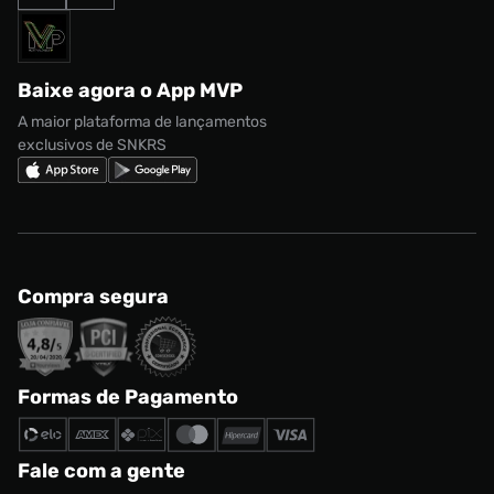
Formas de Pagamento
Termos de uso
adidas Adi2000
Acessórios
Solicite seus dados
Política de privacidade
adidas Campus
Marcas
Regulamento CRM/ CASHBACK
adidas Gazelle
Baixe agora o App MVP
Regulamento Cupom
Nike Shox
A maior plataforma de lançamentos
exclusivos de SNKRS
Compra segura
Formas de Pagamento
Fale com a gente