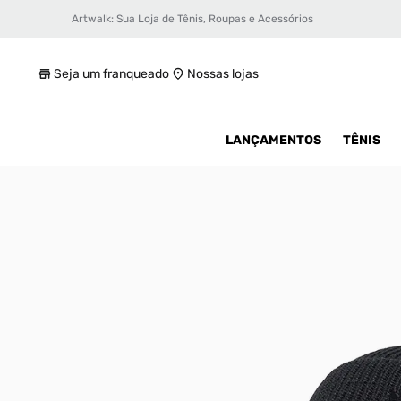
Artwalk: Sua Loja de Tênis, Roupas e Acessórios
Gorro adidas Everyday Icons Unissex
R$ 179,99
Seja um franqueado
Nossas lojas
LANÇAMENTOS
TÊNIS