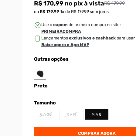
R$ 170,99
no pix
à vista
R$ 179,99
ou
R$
179
,
99
1
x de
R$
179
,
99
sem juros
Use o
cupom
de primeira compra no site:
PRIMEIRACOMPRA
Lançamentos
exclusivos e cashback
para usar 
Baixe agora o App MVP
Outras opções
Preto
Tamanho
G A GG
P A M
M A G
COMPRAR AGORA