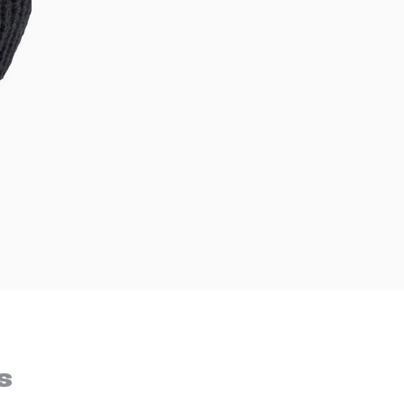
Bem-Vindo à artwalk
Para ter uma melhor experiência de compra, insira seu CEP
s
e veja a seleção de produtos disponíveis para sua região