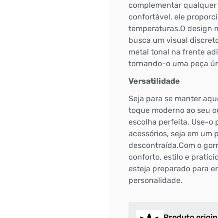
complementar qualquer lo
confortável, ele propor
temperaturas.O design m
busca um visual discreto
metal tonal na frente ad
tornando-o uma peça úni
Versatilidade
Seja para se manter aqu
toque moderno ao seu out
escolha perfeita. Use-o 
acessórios, seja em um 
descontraída.Com o gorr
conforto, estilo e prati
esteja preparado para en
personalidade.
Produto origin