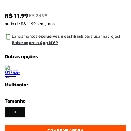
R$ 11,99
R$ 23,99
ou
1
x de
R$
11
,
99
sem juros
Lançamentos
exclusivos e cashback
para usar nas lojas!
Baixe agora o App MVP
Outras opções
Multicolor
Tamanho
U
COMPRAR AGORA