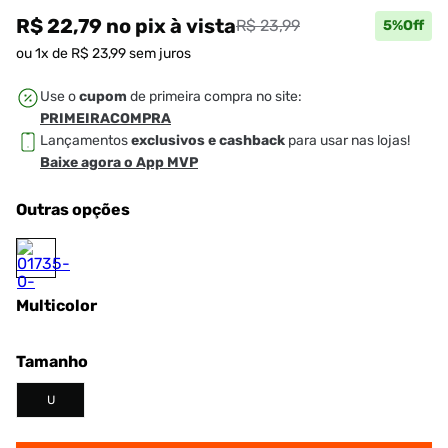
R$ 22,79
no pix
à vista
R$ 23,99
5
%Off
ou
1
x de
R$
23
,
99
sem juros
Use o
cupom
de primeira compra no site:
PRIMEIRACOMPRA
Lançamentos
exclusivos e cashback
para usar nas lojas!
Baixe agora o App MVP
Outras opções
Multicolor
Tamanho
U