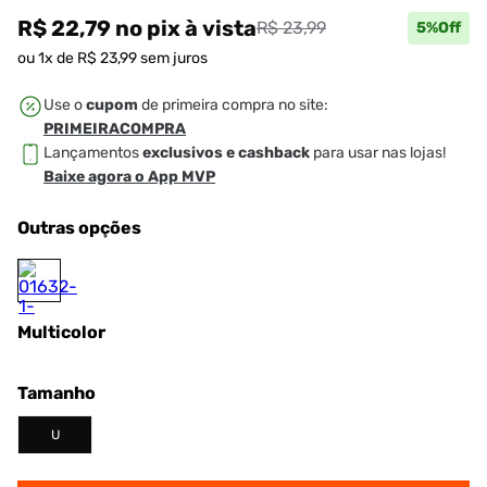
R$ 22,79
no pix
à vista
R$ 23,99
5
%Off
ou
1
x de
R$
23
,
99
sem juros
Use o
cupom
de primeira compra no site:
PRIMEIRACOMPRA
Lançamentos
exclusivos e cashback
para usar nas lojas!
Baixe agora o App MVP
Outras opções
Multicolor
Tamanho
U