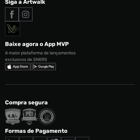
Central de Relacionamento
Siga a Artwalk
Seja um franqueado
adidas Samba
Outlet
Tipos de entrega
Nossas lojas
Nike Air Max
Roupas
Formas de Pagamento
Termos de uso
adidas Adi2000
Acessórios
Solicite seus dados
Política de privacidade
adidas Campus
Marcas
Regulamento CRM/ CASHBACK
adidas Gazelle
Baixe agora o App MVP
Regulamento Cupom
Nike Shox
A maior plataforma de lançamentos
exclusivos de SNKRS
Compra segura
Formas de Pagamento