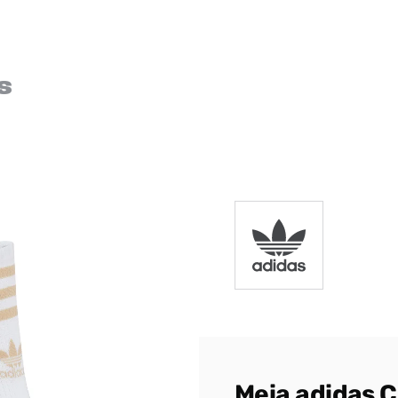
s
Meia adidas 