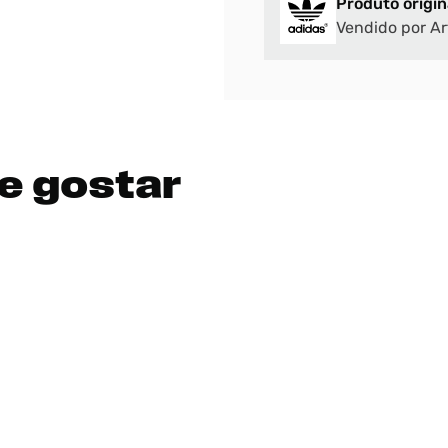
Produto origin
Vendido por Ar
e gostar
Bem-Vindo à artwalk
Para ter uma melhor experiência de compra, insira seu CEP
e veja a seleção de produtos disponíveis para sua região