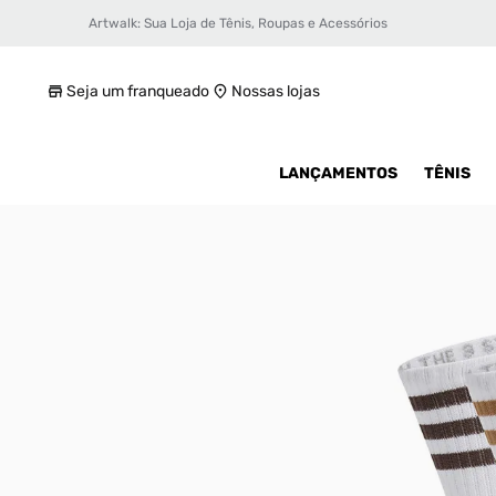
Artwalk: Sua Loja de Tênis, Roupas e Acessórios
Meia adidas Crew Sock 3STR Unissex
R$ 59,99
Seja um franqueado
Nossas lojas
LANÇAMENTOS
TÊNIS