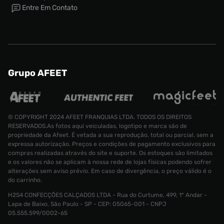
Entre Em Contato
Grupo AFEET
© COPYRIGHT 2024 AFEET FRANQUIAS LTDA. TODOS OS DIREITOS
RESERVADOS.As fotos aqui veiculadas, logotipo e marca são de
propriedade da Afeet. É vetada a sua reprodução, total ou parcial, sem a
expressa autorização. Preços e condições de pagamento exclusivos para
compras realizadas através do site e suporte. Os estoques são limitados
e os valores não se aplicam à nossa rede de lojas físicas podendo sofrer
alterações sem aviso prévio. Em caso de divergência, o preço válido é o
do carrinho.
H2S4 CONFECÇÕES CALÇADOS LTDA - Rua do Curtume, 499, 1° Andar -
Meia Jord
Lapa de Baixo, São Paulo - SP - CEP: 05065-001 - CNPJ
Tamanho:
R$ 199,99
05.555.599/0002-65
R$ 99,99
G