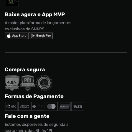
Política de privacidade
adidas Campus
Marcas
Regulamento CRM/ CASHBACK
adidas Gazelle
Baixe agora o App MVP
Regulamento Cupom
Nike Shox
A maior plataforma de lançamentos
exclusivos de SNKRS
Compra segura
Formas de Pagamento
Fale com a gente
Estamos disponíveis de segunda a
sexta-feira, das 8h às 19h