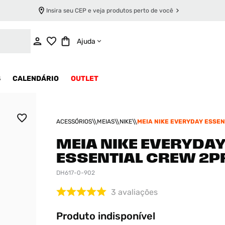
Insira seu CEP e veja produtos perto de você
INDISPONÍVEL
Ajuda
S
CALENDÁRIO
OUTLET
ACESSÓRIOS
MEIAS
NIKE
MEIA NIKE EVERYDAY ESSEN
2PR
MEIA NIKE EVERYDA
ESSENTIAL CREW 2P
DH617-0-902
3
avaliações
Produto indisponível