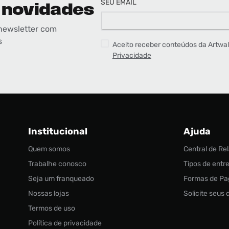
SEU EMAIL
 novidades
newsletter com
s
Aceito receber conteúdos da Artwa
Privacidade
Institucional
Ajuda
Quem somos
Central de R
Trabalhe conosco
Tipos de entr
Seja um franqueado
Formas de P
Nossas lojas
Solicite seus
Termos de uso
Política de privacidade