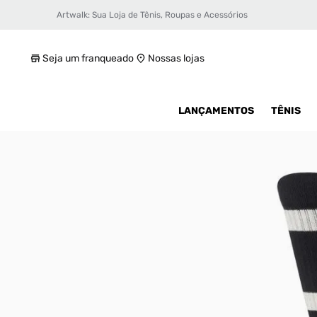
Artwalk: Sua Loja de Tênis, Roupas e Acessórios
Meia Nike Everyday Essential Crew 2Pr
R$ 49,99
Seja um franqueado
Nossas lojas
LANÇAMENTOS
TÊNIS