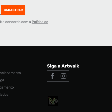
CADASTRAR
lk e concordo com a
Política de
Siga a Artwalk
elacionamento
ega
agamento
 dados