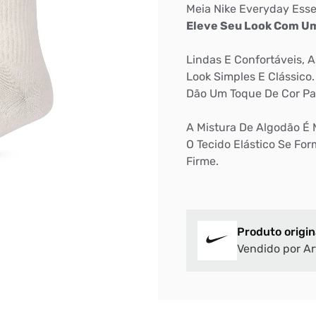
Meia Nike Everyday Esse
Eleve Seu Look Com Um
Lindas E Confortáveis, 
Bem-Vindo à artwalk
Look Simples E Clássico.
Para ter uma melhor experiência de compra, insira seu CEP
Dão Um Toque De Cor Pa
e veja a seleção de produtos disponíveis para sua região
A Mistura De Algodão É 
O Tecido Elástico Se Fo
DIGITE SEU CEP
Firme.
BUSCAR
Produto origin
Vendido por Ar