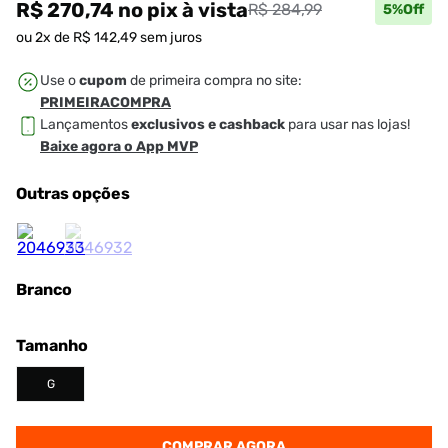
R$ 270,74
no pix
à vista
R$ 284,99
5
%Off
ou
2
x de
R$
142
,
49
sem juros
Use o
cupom
de primeira compra no site:
PRIMEIRACOMPRA
Lançamentos
exclusivos e cashback
para usar nas lojas!
Baixe agora o App MVP
Outras opções
Branco
Tamanho
G
COMPRAR AGORA