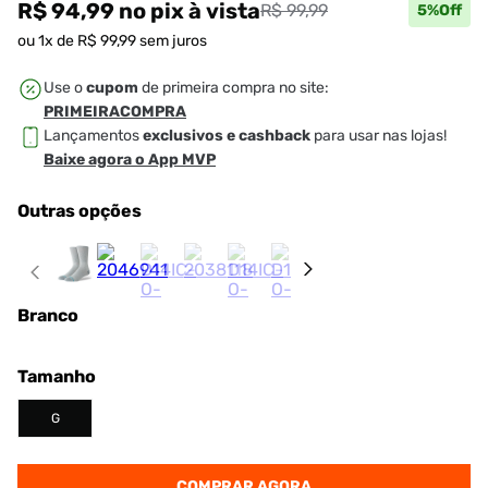
R$ 94,99
no pix
à vista
R$ 99,99
5
%Off
ou
1
x de
R$
99
,
99
sem juros
Use o
cupom
de primeira compra no site:
PRIMEIRACOMPRA
Lançamentos
exclusivos e cashback
para usar nas lojas!
Baixe agora o App MVP
Outras opções
Branco
Tamanho
G
COMPRAR AGORA