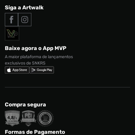
Central de Relacionamento
Siga a Artwalk
Seja um franqueado
adidas Samba
Outlet
Tipos de entrega
Nossas lojas
Nike Air Max
Roupas
Formas de Pagamento
Termos de uso
adidas Adi2000
Acessórios
Solicite seus dados
Política de privacidade
adidas Campus
Marcas
Regulamento CRM/ CASHBACK
adidas Gazelle
Baixe agora o App MVP
Regulamento Cupom
Nike Shox
A maior plataforma de lançamentos
exclusivos de SNKRS
Compra segura
Formas de Pagamento