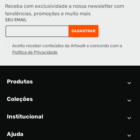
Receba com exclusividade a nossa newsletter com
tendências, promoções e muito mais
SEU EMAIL
CADASTRAR
Aceito receber conteúdos da Artwalk e concordo com a
Política de Privacidade
Produtos
Coleções
Calendário SNEAKER
Novidades
Institucional
Air Jordan 1
Tênis
Nike Dunk
Tênis masculino
Ajuda
Quem somos
Nike Air Force 1
Tênis feminino