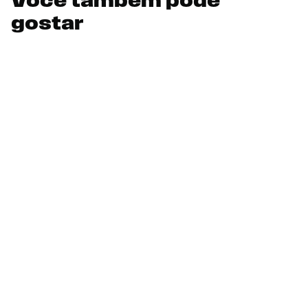
Você também pode
gostar