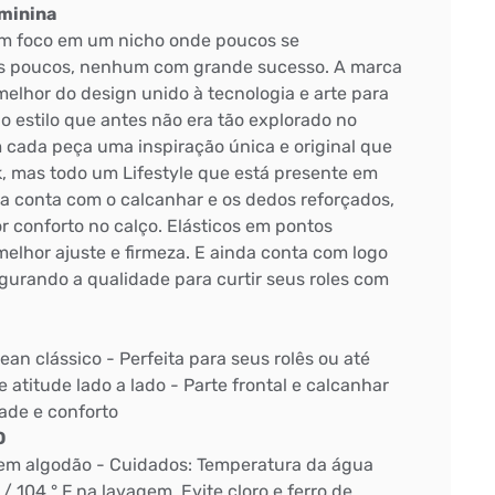
eminina
om foco em um nicho onde poucos se
os poucos, nenhum com grande sucesso. A marca
elhor do design unido à tecnologia e arte para
o estilo que antes não era tão explorado no
cada peça uma inspiração única e original que
k, mas todo um Lifestyle que está presente em
ia conta com o calcanhar e os dedos reforçados,
r conforto no calço. Elásticos em pontos
elhor ajuste e firmeza. E ainda conta com logo
gurando a qualidade para curtir seus roles com
ean clássico - Perfeita para seus rolês ou até
e atitude lado a lado - Parte frontal e calcanhar
ade e conforto
O
 em algodão - Cuidados: Temperatura da água
/ 104 ° F na lavagem. Evite cloro e ferro de