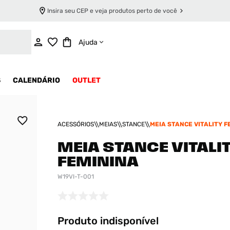
Insira seu CEP e veja produtos perto de você
INDISPONÍVEL
Ajuda
S
CALENDÁRIO
OUTLET
ACESSÓRIOS
MEIAS
STANCE
MEIA STANCE VITALITY F
MEIA STANCE VITALI
FEMININA
W19VI-T-001
Produto indisponível