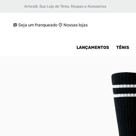
Artwalk: Sua Loja de Tênis, Roupas e Acessórios
Meia Stance Vitality Feminina
R$ 19,99
Seja um franqueado
Nossas lojas
LANÇAMENTOS
TÊNIS