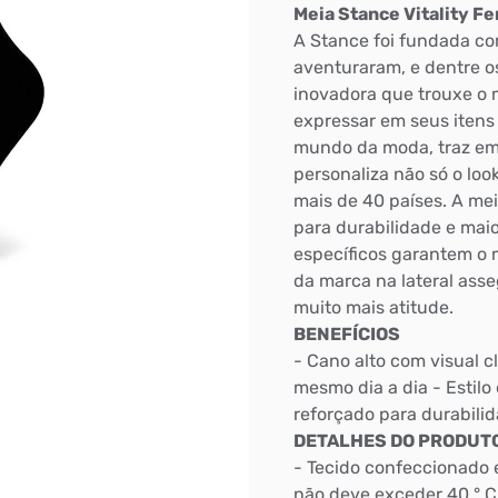
Meia Stance Vitality F
A Stance foi fundada c
aventuraram, e dentre 
inovadora que trouxe o m
expressar em seus itens 
mundo da moda, traz em 
personaliza não só o loo
mais de 40 países. A me
para durabilidade e maio
específicos garantem o m
da marca na lateral asse
muito mais atitude.
BENEFÍCIOS
- Cano alto com visual cl
mesmo dia a dia - Estilo 
reforçado para durabilid
Bem-Vindo à artwalk
DETALHES DO PRODUT
Para ter uma melhor experiência de compra, insira seu CEP
- Tecido confeccionado
e veja a seleção de produtos disponíveis para sua região
não deve exceder 40 ° C 