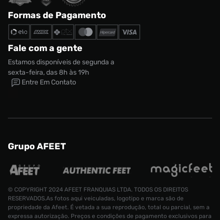
Formas de Pagamento
Fale com a gente
Estamos disponíveis de segunda a
sexta-feira, das 8h às 19h
Entre Em Contato
Grupo AFEET
© COPYRIGHT 2024 AFEET FRANQUIAS LTDA. TODOS OS DIREITOS
RESERVADOS.As fotos aqui veiculadas, logotipo e marca são de
propriedade da Afeet. É vetada a sua reprodução, total ou parcial, sem a
expressa autorização. Preços e condições de pagamento exclusivos para