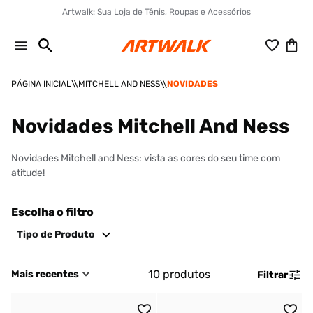
Artwalk: Sua Loja de Tênis, Roupas e Acessórios
MITCHELL AND NESS
NOVIDADES
Novidades Mitchell And Ness
Novidades Mitchell and Ness: vista as cores do seu time com
atitude!
Escolha o filtro
Tipo de Produto
10
produtos
Mais recentes
Filtrar