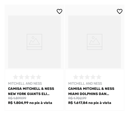
MITCHELL AND NESS
MITCHELL AND NESS
CAMISA MITCHELL & NESS
CAMISA MITCHELL & NESS
NEW YORK GIANTS ELI
MIAMI DOLPHINS DAN
R$ 1.899,99
R$ 1.702,99
MANNING MASCULINA
MARINO MASCULINA
R$ 1.804,99
no pix
à vista
R$ 1.617,84
no pix
à vista