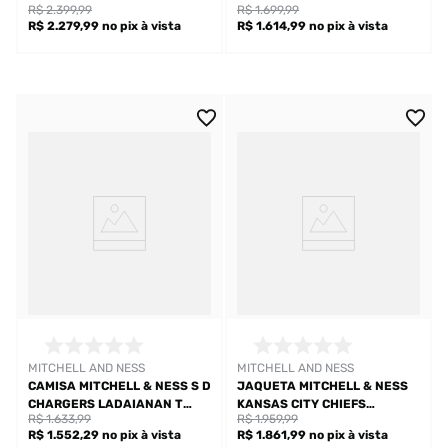
R$ 2.399,99
R$ 1.699,99
RANDY MOSS MASCULINA
R$ 2.279,99
no pix
à vista
R$ 1.614,99
no pix
à vista
MITCHELL AND NESS
MITCHELL AND NESS
CAMISA MITCHELL & NESS S D
JAQUETA MITCHELL & NESS
CHARGERS LADAIANAN T
KANSAS CITY CHIEFS
R$ 1.633,99
R$ 1.959,99
MASCULINA
MASCULINA
R$ 1.552,29
no pix
à vista
R$ 1.861,99
no pix
à vista