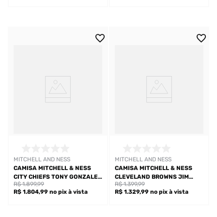
MITCHELL AND NESS
MITCHELL AND NESS
CAMISA MITCHELL & NESS
CAMISA MITCHELL & NESS
CITY CHIEFS TONY GONZALEZ
CLEVELAND BROWNS JIM
R$ 1.899,99
R$ 1.399,99
MASCULINA
BROWN MASCULINA
R$ 1.804,99
no pix
à vista
R$ 1.329,99
no pix
à vista