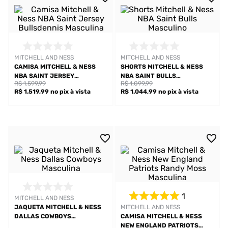
MITCHELL AND NESS
MITCHELL AND NESS
CAMISA MITCHELL & NESS
SHORTS MITCHELL & NESS
NBA SAINT JERSEY
NBA SAINT BULLS
R$ 1.599,99
R$ 1.099,99
BULLSDENNIS MASCULINA
MASCULINO
R$ 1.519,99
no pix
à vista
R$ 1.044,99
no pix
à vista
1
MITCHELL AND NESS
JAQUETA MITCHELL & NESS
MITCHELL AND NESS
DALLAS COWBOYS
CAMISA MITCHELL & NESS
MASCULINA
NEW ENGLAND PATRIOTS