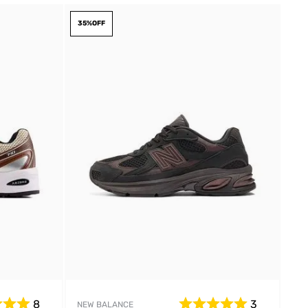
35%
OFF
8
3
NEW BALANCE