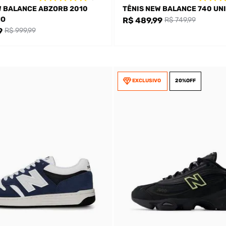
W BALANCE ABZORB 2010
TÊNIS NEW BALANCE 740 UN
NO
R$ 489,99
R$ 749,99
9
R$ 999,99
EXCLUSIVO
20%
OFF