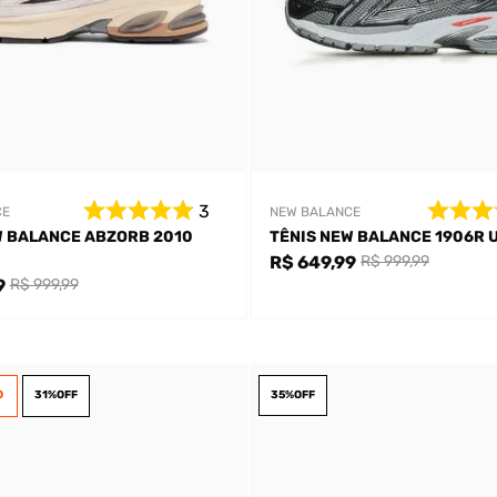
3
CE
NEW BALANCE
W BALANCE ABZORB 2010
TÊNIS NEW BALANCE 1906R 
R$ 649,99
R$ 999,99
9
R$ 999,99
35%
OFF
O
31%
OFF