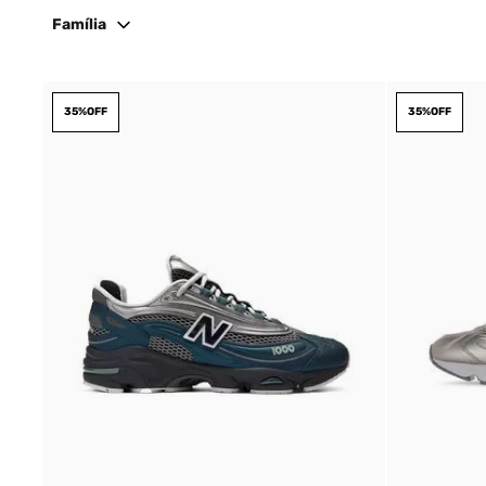
Família
35%
OFF
35%
OFF