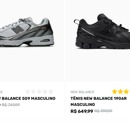
CE
NEW BALANCE
W BALANCE 509 MASCULINO
TÊNIS NEW BALANCE 1906R
MASCULINO
9
R$ 749,99
Bem-Vindo à artwalk
R$ 649,99
R$ 999,99
Para ter uma melhor experiência de compra, insira seu CEP
e veja a seleção de produtos disponíveis para sua região