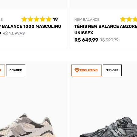
19
CE
NEW BALANCE
W BALANCE 1000 MASCULINO
TÊNIS NEW BALANCE ABZORB
UNISSEX
9
R$ 1.099,99
R$ 649,99
R$ 999,99
O
35%
OFF
EXCLUSIVO
35%
OFF