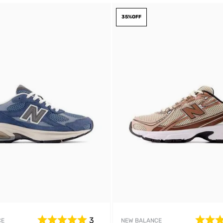
35%
OFF
DIGITE SEU CEP
BUSCAR
3
CE
NEW BALANCE