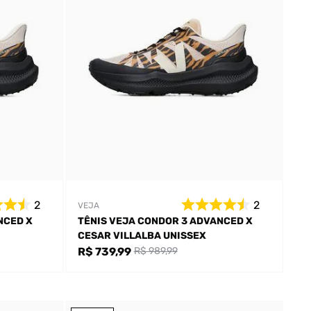
2
2
VEJA
NCED X
TÊNIS VEJA CONDOR 3 ADVANCED X
CESAR VILLALBA UNISSEX
R$ 739,99
R$ 989,99