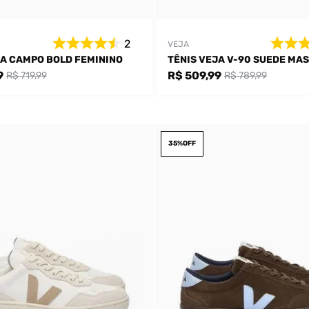
2
VEJA
JA CAMPO BOLD FEMININO
TÊNIS VEJA V-90 SUEDE MA
9
R$ 509,99
R$ 719,99
R$ 789,99
35%
OFF