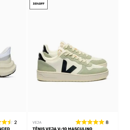
35%
OFF
2
8
VEJA
NCED
TÊNIS VEJA V-10 MASCULINO