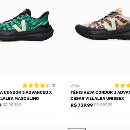
2
VEJA
JA CONDOR 3 ADVANCED X
TÊNIS VEJA CONDOR 3 ADVA
LLALBA MASCULINO
CESAR VILLALBA UNISSEX
9
R$ 739,99
R$ 989,99
R$ 989,99
Bem-Vindo à artwalk
Para ter uma melhor experiência de compra, insira seu CEP
e veja a seleção de produtos disponíveis para sua região