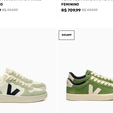
NO
FEMININO
9
R$ 709,99
R$ 949,99
R$ 949,99
35%
OFF