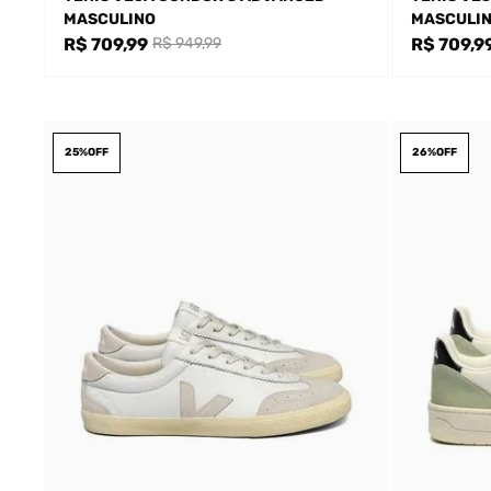
MASCULINO
MASCULI
R$ 709,99
R$ 709,9
R$ 949,99
25%
OFF
26%
OFF