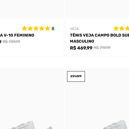
8
VEJA
A V-10 FEMININO
TÊNIS VEJA CAMPO BOLD SU
MASCULINO
9
R$ 739,99
R$ 469,99
R$ 719,99
25%
OFF