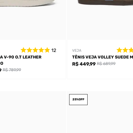
12
VEJA
A V-90 O.T LEATHER
TÊNIS VEJA VOLLEY SUEDE 
NO
R$ 449,99
R$ 689,99
9
R$ 789,99
25%
OFF