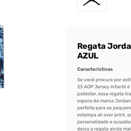
Regata Jordan
AZUL
Características
Se você procura por est
23 AOP Jersey Infantil 
poliéster, essa regata t
espera da marca Jordan.
Bem-Vindo à artwalk
perfeita para os pequen
Para ter uma melhor experiência de compra, insira seu CEP
estampa all over print, 
e veja a seleção de produtos disponíveis para sua região
personalidade e ousadia 
deixa a regata ainda ma