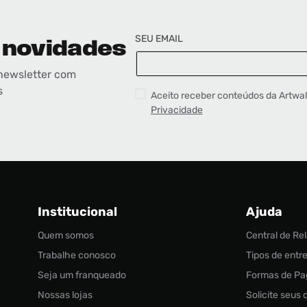
SEU EMAIL
 novidades
newsletter com
s
Aceito receber conteúdos da Artwa
Privacidade
Institucional
Ajuda
Quem somos
Central de R
Trabalhe conosco
Tipos de entr
Seja um franqueado
Formas de P
Nossas lojas
Solicite seus