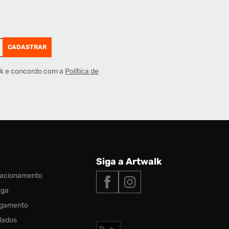
CADASTRAR
lk e concordo com a
Política de
Siga a Artwalk
elacionamento
ega
agamento
 dados