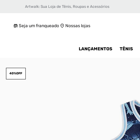
Artwalk: Sua Loja de Tênis, Roupas e Acessórios
Regata Jordan 23 AOP Jersey Infantil
R$ 269,99
Seja um franqueado
Nossas lojas
LANÇAMENTOS
TÊNIS
40%
OFF