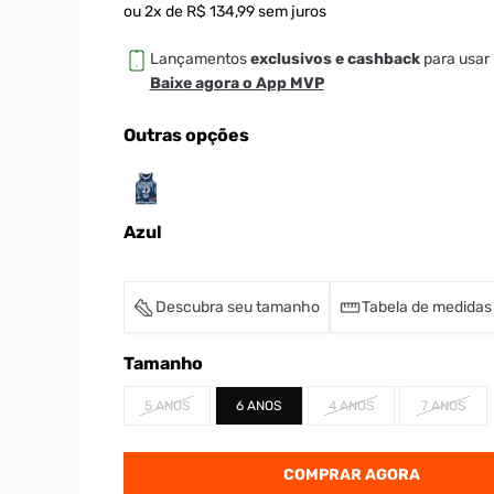
ou
2
x de
R$
134
,
99
sem juros
Lançamentos
exclusivos e cashback
para usar 
Baixe agora o App MVP
Outras opções
Azul
Descubra seu tamanho
Tabela de medidas
Tamanho
5 ANOS
6 ANOS
4 ANOS
7 ANOS
COMPRAR AGORA