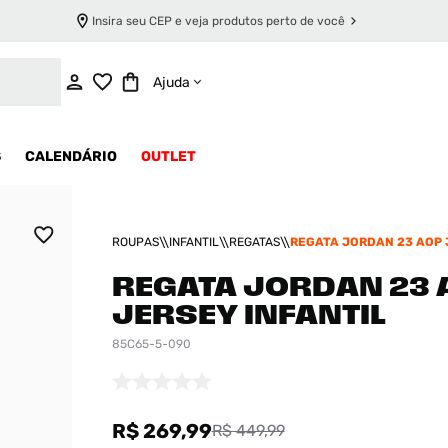
Insira seu CEP e veja produtos perto de você
ADICIONAR AO CARRINHO
Ajuda
S
CALENDÁRIO
OUTLET
ROUPAS
INFANTIL
REGATAS
REGATA JORDAN 23 AOP 
INFANTIL
REGATA JORDAN 23 
JERSEY INFANTIL
85C65-5-090
R$ 269,99
R$ 449,99