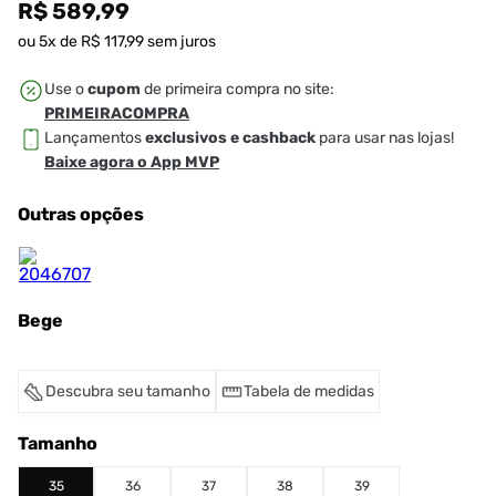
R$ 589,99
ou
5
x de
R$
117
,
99
sem juros
Use o
cupom
de primeira compra no site:
PRIMEIRACOMPRA
Lançamentos
exclusivos e cashback
para usar nas lojas!
Baixe agora o App MVP
Outras opções
Bege
Descubra seu tamanho
Tabela de medidas
Tamanho
35
36
37
38
39