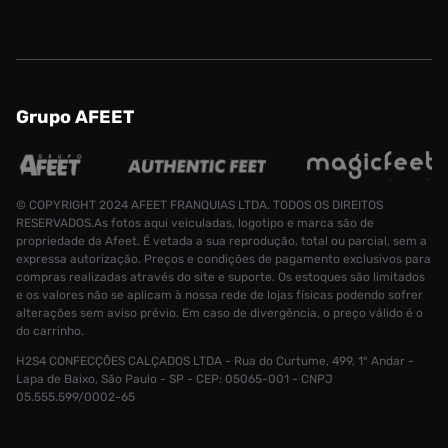
Grupo AFEET
© COPYRIGHT 2024 AFEET FRANQUIAS LTDA. TODOS OS DIREITOS
RESERVADOS.As fotos aqui veiculadas, logotipo e marca são de
propriedade da Afeet. É vetada a sua reprodução, total ou parcial, sem a
expressa autorização. Preços e condições de pagamento exclusivos para
compras realizadas através do site e suporte. Os estoques são limitados
e os valores não se aplicam à nossa rede de lojas físicas podendo sofrer
alterações sem aviso prévio. Em caso de divergência, o preço válido é o
do carrinho.
H2S4 CONFECÇÕES CALÇADOS LTDA - Rua do Curtume, 499, 1° Andar -
Sandália C
Lapa de Baixo, São Paulo - SP - CEP: 05065-001 - CNPJ
Tamanho:
R$ 419,99
05.555.599/0002-65
R$ 269,99
35