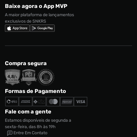
Regulamento CRM/ CASHBACK
adidas Gazelle
Baixe agora o App MVP
Regulamento Cupom
Nike Shox
A maior plataforma de lançamentos
exclusivos de SNKRS
Compra segura
Formas de Pagamento
Fale com a gente
Estamos disponíveis de segunda a
sexta-feira, das 8h às 19h
Entre Em Contato