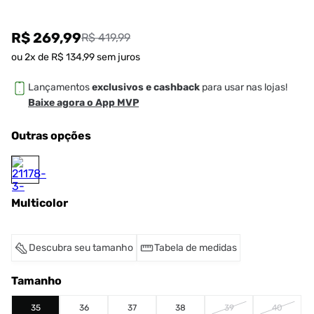
R$ 269,99
R$ 419,99
ou
2
x de
R$
134
,
99
sem juros
Lançamentos
exclusivos e cashback
para usar nas lojas!
Baixe agora o App MVP
Outras opções
Multicolor
Descubra seu tamanho
Tabela de medidas
Tamanho
35
36
37
38
39
40