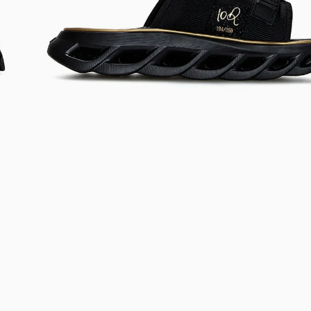
Bem-Vindo à artwalk
Para ter uma melhor experiência de compra, insira seu CEP
e veja a seleção de produtos disponíveis para sua região