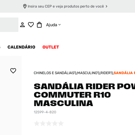
Insira seu CEP e veja produtos perto de você
ADICIONAR AO CARRINHO
Ajuda
S
CALENDÁRIO
OUTLET
CHINELOS E SANDÁLIAS
MASCULINO
RIDER
SANDÁLIA 
POWER COM
MASCULIN
SANDÁLIA RIDER P
COMMUTER R10
MASCULINA
12599-4-820