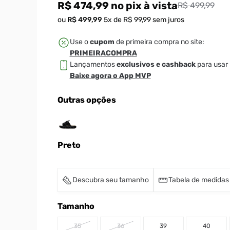
R$ 474,99
no pix
à vista
R$ 499,99
ou
R$
499
,
99
5
x de
R$
99
,
99
sem juros
Use o
cupom
de primeira compra no site:
PRIMEIRACOMPRA
Lançamentos
exclusivos e cashback
para usar 
Baixe agora o App MVP
Outras opções
Preto
Descubra seu tamanho
Tabela de medidas
Tamanho
35
36
39
40