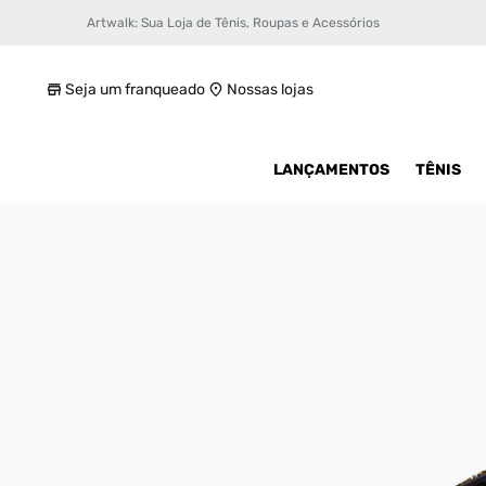
Artwalk: Sua Loja de Tênis, Roupas e Acessórios
Sandália Rider Power Commuter R10 Masc
R$ 499,99
Seja um franqueado
Nossas lojas
LANÇAMENTOS
TÊNIS