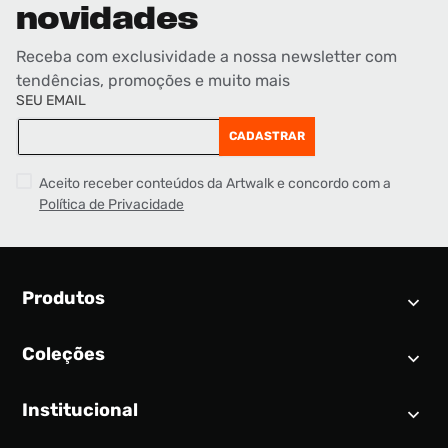
novidades
Receba com exclusividade a nossa newsletter com
tendências, promoções e muito mais
SEU EMAIL
CADASTRAR
Aceito receber conteúdos da Artwalk e concordo com a
Política de Privacidade
Produtos
Coleções
Calendário SNEAKER
Novidades
Institucional
Air Jordan 1
Tênis
Nike Dunk
Tênis masculino