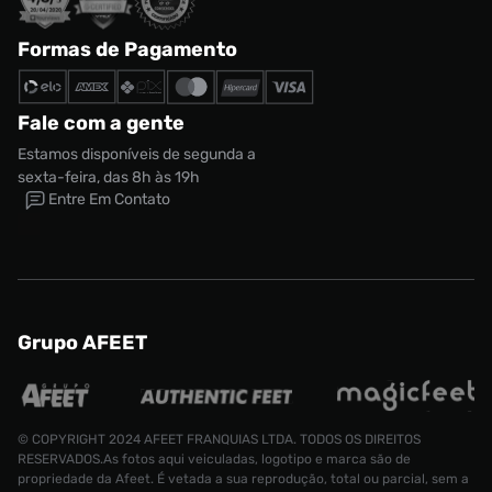
Formas de Pagamento
Fale com a gente
Estamos disponíveis de segunda a
sexta-feira, das 8h às 19h
Entre Em Contato
Grupo AFEET
© COPYRIGHT 2024 AFEET FRANQUIAS LTDA. TODOS OS DIREITOS
RESERVADOS.As fotos aqui veiculadas, logotipo e marca são de
propriedade da Afeet. É vetada a sua reprodução, total ou parcial, sem a