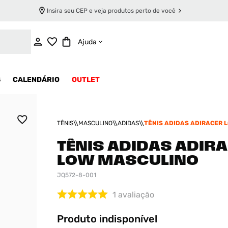
Insira seu CEP e veja produtos perto de você
INDISPONÍVEL
Ajuda
S
CALENDÁRIO
OUTLET
TÊNIS
MASCULINO
ADIDAS
TÊNIS ADIDAS ADIRACER 
MASCULINO
TÊNIS ADIDAS ADIR
LOW MASCULINO
JQ572-8-001
1
avaliação
Produto indisponível