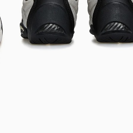
Bem-Vindo à artwalk
Para ter uma melhor experiência de compra, insira seu CEP
e veja a seleção de produtos disponíveis para sua região