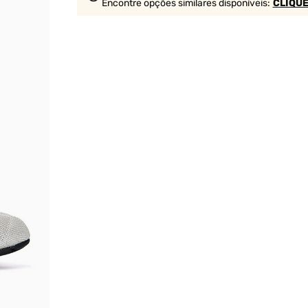
Encontre opções similares
disponíveis
:
CLIQUE