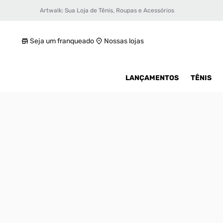
Artwalk: Sua Loja de Tênis, Roupas e Acessórios
Tênis adidas Adiracer Low Masculino
R$ 499,99
Seja um franqueado
Nossas lojas
LANÇAMENTOS
TÊNIS