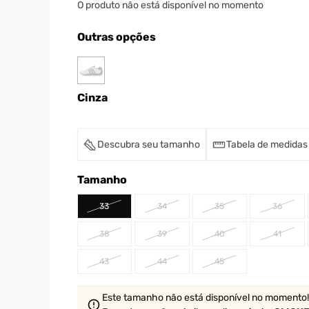
O produto não está disponível no momento
Outras opções
Cinza
Descubra seu tamanho
Tabela de medidas
Tamanho
33
34
35
36
38
39
40
41
43
44
45
Este tamanho não está disponível no momento!