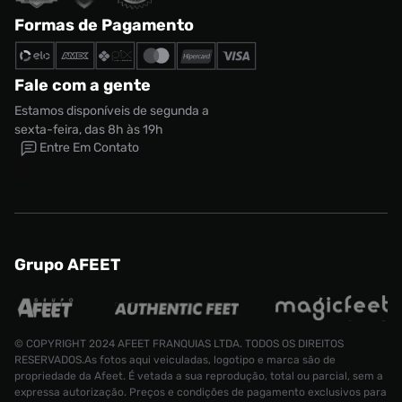
Formas de Pagamento
Fale com a gente
Estamos disponíveis de segunda a
sexta-feira, das 8h às 19h
Entre Em Contato
Grupo AFEET
© COPYRIGHT 2024 AFEET FRANQUIAS LTDA. TODOS OS DIREITOS
RESERVADOS.As fotos aqui veiculadas, logotipo e marca são de
propriedade da Afeet. É vetada a sua reprodução, total ou parcial, sem a
expressa autorização. Preços e condições de pagamento exclusivos para