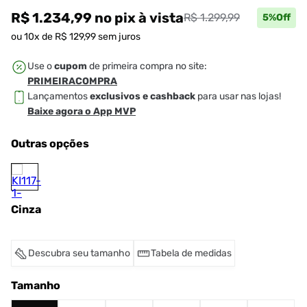
R$ 1.234,99
no pix
à vista
R$ 1.299,99
5
%Off
ou
10
x de
R$
129
,
99
sem juros
Use o
cupom
de primeira compra no site:
PRIMEIRACOMPRA
Lançamentos
exclusivos e cashback
para usar nas lojas!
Baixe agora o App MVP
Outras opções
Cinza
Descubra seu tamanho
Tabela de medidas
Tamanho