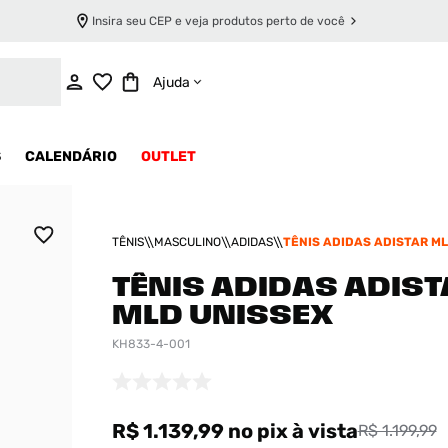
Insira seu CEP e veja produtos perto de você
ADICIONAR AO CARRINHO
Ajuda
S
CALENDÁRIO
OUTLET
TÊNIS
MASCULINO
ADIDAS
TÊNIS ADIDAS ADISTAR M
TÊNIS ADIDAS ADIS
MLD UNISSEX
KH833-4-001
R$ 1.139,99
no pix
à vista
R$ 1.199,99