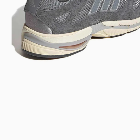
Bem-Vindo à artwalk
Para ter uma melhor experiência de compra, insira seu CEP
e veja a seleção de produtos disponíveis para sua região