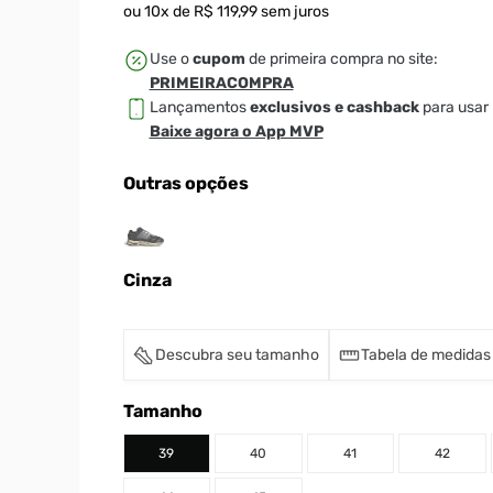
ou
10
x de
R$
119
,
99
sem juros
Use o
cupom
de primeira compra no site:
PRIMEIRACOMPRA
Lançamentos
exclusivos e cashback
para usar 
Baixe agora o App MVP
Outras opções
Cinza
Descubra seu tamanho
Tabela de medidas
Tamanho
39
40
41
42