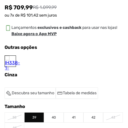
R$ 709,99
R$ 1.099,99
ou
7
x de
R$
101
,
42
sem juros
Lançamentos
exclusivos e cashback
para usar nas lojas!
Baixe agora o App MVP
Outras opções
Cinza
Descubra seu tamanho
Tabela de medidas
Tamanho
38
39
40
41
42
43
44