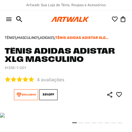
Artwalk: Sua Loja de Tênis, Roupas e Acessórios
TÊNIS
MASCULINO
ADIDAS
TÊNIS ADIDAS ADISTAR XLG
MASCULINO
TÊNIS ADIDAS ADISTAR
XLG MASCULINO
IH338-1-001
4
avaliações
35%
OFF
EXCLUSIVO