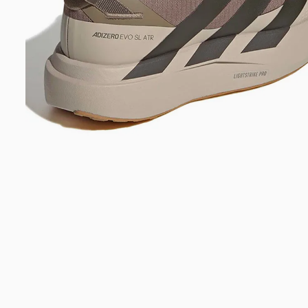
Bem-Vindo à artwalk
Para ter uma melhor experiência de compra, insira seu CEP
e veja a seleção de produtos disponíveis para sua região