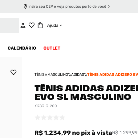
Insira seu CEP e veja produtos perto de você
ADICIONAR AO CARRINHO
Ajuda
S
CALENDÁRIO
OUTLET
TÊNIS
MASCULINO
ADIDAS
TÊNIS ADIDAS ADIZERO EV
MASCULINO
TÊNIS ADIDAS ADIZ
EVO SL MASCULINO
KI783-3-200
R$ 1.234,99
no pix
à vista
R$ 1.299,99