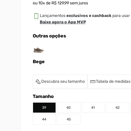
ou
10
x de
R$
129
,
99
sem juros
Lançamentos
exclusivos e cashback
para usar 
Baixe agora o App MVP
Outras opções
Bege
Descubra seu tamanho
Tabela de medidas
Tamanho
39
40
41
42
44
45