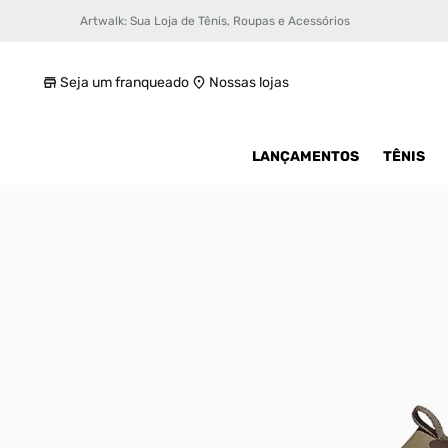
Artwalk: Sua Loja de Tênis, Roupas e Acessórios
Tênis adidas Adizero Evo SL Masculino
R$ 1299,99
Seja um franqueado
Nossas lojas
LANÇAMENTOS
TÊNIS