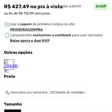
R$ 427,49
no pix
à vista
R$ 449,99
5
%Off
ou
4
x de
R$
112
,
49
sem juros
Use o
cupom
de primeira compra no site:
PRIMEIRACOMPRA
Lançamentos
exclusivos e cashback
para usar nas lojas!
Baixe agora o App MVP
Outras opções
Preto
Descubra seu tamanho
Tabela de medidas
Tamanho