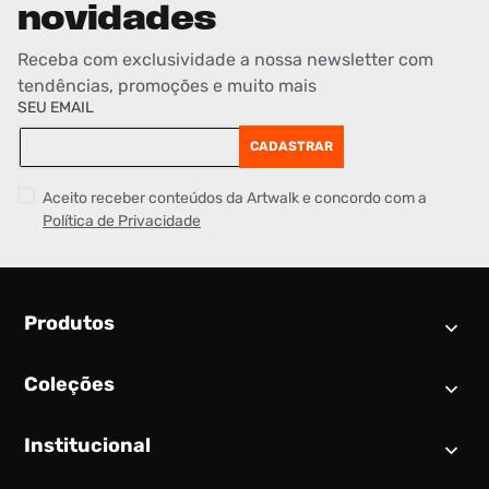
novidades
Receba com exclusividade a nossa newsletter com
tendências, promoções e muito mais
SEU EMAIL
CADASTRAR
Aceito receber conteúdos da Artwalk e concordo com a
Política de Privacidade
Produtos
Coleções
Calendário SNEAKER
Novidades
Institucional
Air Jordan 1
Tênis
Nike Dunk
Tênis masculino