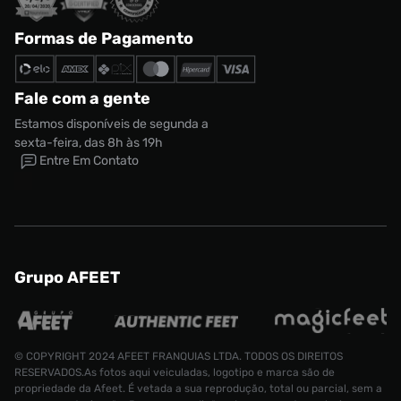
Formas de Pagamento
Fale com a gente
Estamos disponíveis de segunda a
sexta-feira, das 8h às 19h
Entre Em Contato
Grupo AFEET
© COPYRIGHT 2024 AFEET FRANQUIAS LTDA. TODOS OS DIREITOS
RESERVADOS.As fotos aqui veiculadas, logotipo e marca são de
propriedade da Afeet. É vetada a sua reprodução, total ou parcial, sem a