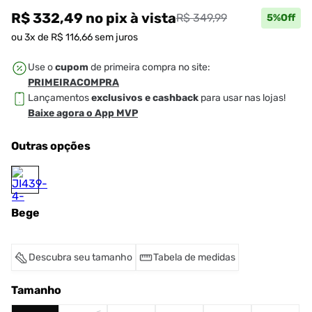
R$ 332,49
no pix
à vista
R$ 349,99
5
%Off
ou
3
x de
R$
116
,
66
sem juros
Use o
cupom
de primeira compra no site:
PRIMEIRACOMPRA
Lançamentos
exclusivos e cashback
para usar nas lojas!
Baixe agora o App MVP
Outras opções
Bege
Descubra seu tamanho
Tabela de medidas
Tamanho