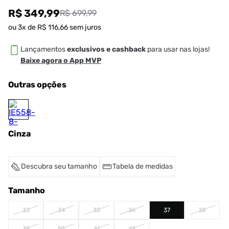
R$ 349,99
R$ 699,99
ou
3
x de
R$
116
,
66
sem juros
Lançamentos
exclusivos e cashback
para usar nas lojas!
Baixe agora o App MVP
Outras opções
Cinza
Descubra seu tamanho
Tabela de medidas
Tamanho
33
34
35
36
37
38
39
40
41
42