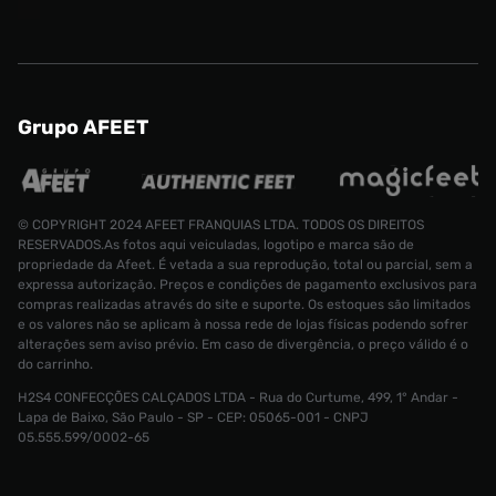
Grupo AFEET
© COPYRIGHT 2024 AFEET FRANQUIAS LTDA. TODOS OS DIREITOS
RESERVADOS.As fotos aqui veiculadas, logotipo e marca são de
propriedade da Afeet. É vetada a sua reprodução, total ou parcial, sem a
expressa autorização. Preços e condições de pagamento exclusivos para
compras realizadas através do site e suporte. Os estoques são limitados
e os valores não se aplicam à nossa rede de lojas físicas podendo sofrer
alterações sem aviso prévio. Em caso de divergência, o preço válido é o
do carrinho.
H2S4 CONFECÇÕES CALÇADOS LTDA - Rua do Curtume, 499, 1° Andar -
Tênis adidas Campus 00s Feminino
Lapa de Baixo, São Paulo - SP - CEP: 05065-001 - CNPJ
Tamanho:
R$ 699,99
05.555.599/0002-65
R$ 349,99
37