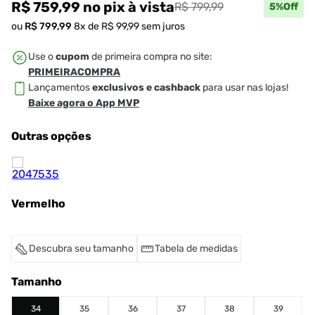
R$ 759,99
no pix
à vista
R$ 799,99
5
%Off
ou
R$
799
,
99
8
x de
R$
99
,
99
sem juros
Use o
cupom
de primeira compra no site:
PRIMEIRACOMPRA
Lançamentos
exclusivos e cashback
para usar nas lojas!
Baixe agora o App MVP
Outras opções
Vermelho
Descubra seu tamanho
Tabela de medidas
Tamanho
34
35
36
37
38
39