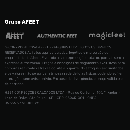
Grupo AFEET
© COPYRIGHT 2024 AFEET FRANQUIAS LTDA. TODOS OS DIREITOS
RESERVADOS.As fotos aqui veiculadas, logotipo e marca são de
propriedade da Afeet. É vetada a sua reprodução, total ou parcial, sem a
expressa autorização. Preços e condições de pagamento exclusivos para
compras realizadas através do site e suporte. Os estoques são limitados
e os valores não se aplicam à nossa rede de lojas físicas podendo sofrer
alterações sem aviso prévio. Em caso de divergência, o preço válido é o
do carrinho.
Tênis adidas Campus 00s Feminino
H2S4 CONFECÇÕES CALÇADOS LTDA - Rua do Curtume, 499, 1° Andar -
Lapa de Baixo, São Paulo - SP - CEP: 05065-001 - CNPJ
Tamanho:
05.555.599/0002-65
R$ 799,99
34
CONTINUAR COMPRANDO
ADICIONAR AO CARRINHO