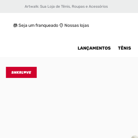
Artwalk: Sua Loja de Tênis, Roupas e Acessórios
Tênis adidas Campus x Bad Bunny
R$ 1099,99
Seja um franqueado
Nossas lojas
LANÇAMENTOS
TÊNIS