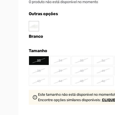
O produto não está disponível no momento
Outras opções
Branco
Tamanho
33
34
35
36
38
39
40
41
43
44
45
46
Este tamanho não está disponível no momento!
Encontre opções similares
disponíveis
:
CLIQUE