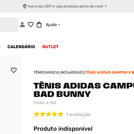
Insira seu CEP e veja produtos perto de você
INDISPONÍVEL
Ajuda
S
CALENDÁRIO
OUTLET
TÊNIS
MASCULINO
ADIDAS
TÊNIS ADIDAS CAMPUS X 
TÊNIS ADIDAS CAMP
BAD BUNNY
FZ582-3-100
1
avaliação
Produto indisponível