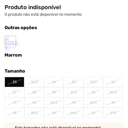
Produto indisponível
O produto não está disponível no momento
Outras opções
Marrom
Tamanho
33
33.5
34
35
35.5
36
37
38
39
39.5
40
40.5
41
42
42.5
43
43.5
44
45
45.5
46
46.5
47
47.5
Este tamanho não está disponível no momento!