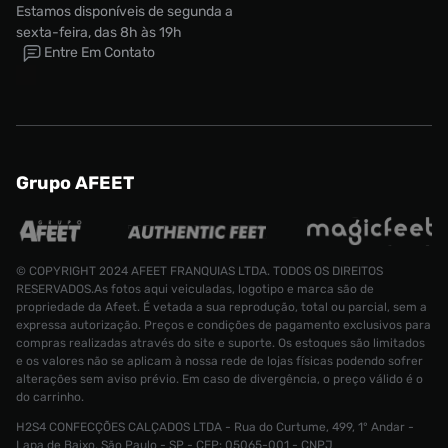
Estamos disponíveis de segunda a
sexta-feira, das 8h às 19h
Entre Em Contato
Grupo AFEET
© COPYRIGHT 2024 AFEET FRANQUIAS LTDA. TODOS OS DIREITOS
RESERVADOS.As fotos aqui veiculadas, logotipo e marca são de
propriedade da Afeet. É vetada a sua reprodução, total ou parcial, sem a
expressa autorização. Preços e condições de pagamento exclusivos para
compras realizadas através do site e suporte. Os estoques são limitados
e os valores não se aplicam à nossa rede de lojas físicas podendo sofrer
alterações sem aviso prévio. Em caso de divergência, o preço válido é o
do carrinho.
H2S4 CONFECÇÕES CALÇADOS LTDA - Rua do Curtume, 499, 1° Andar -
Tênis adidas Campus x Bad Bunny
Lapa de Baixo, São Paulo - SP - CEP: 05065-001 - CNPJ