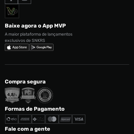
Formas de Pagamento
Termos de uso
adidas Adi2000
Acessórios
Solicite seus dados
Política de privacidade
adidas Campus
Marcas
Regulamento CRM/ CASHBACK
adidas Gazelle
Baixe agora o App MVP
Regulamento Cupom
Nike Shox
A maior plataforma de lançamentos
exclusivos de SNKRS
Compra segura
Formas de Pagamento
Fale com a gente