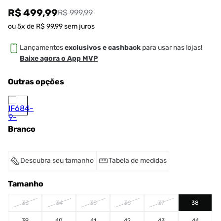
R$ 499,99
R$ 999,99
ou
5
x de
R$
99
,
99
sem juros
Lançamentos
exclusivos e cashback
para usar nas lojas!
Baixe agora o App MVP
Outras opções
Branco
Descubra seu tamanho
Tabela de medidas
Tamanho
33
34
35
36
37
38
39
40
41
42
43
44