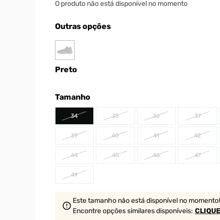
O produto não está disponível no momento
Outras opções
Preto
Tamanho
34
35
36
37
39
40
41
42
44
45
46
47
49
Este tamanho não está disponível no momento!
Encontre opções similares
disponíveis
:
CLIQUE