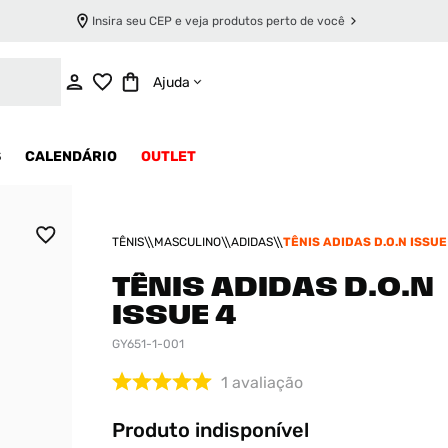
Insira seu CEP e veja produtos perto de você
INDISPONÍVEL
Ajuda
S
CALENDÁRIO
OUTLET
TÊNIS
MASCULINO
ADIDAS
TÊNIS ADIDAS D.O.N ISSUE
TÊNIS ADIDAS D.O.N
ISSUE 4
GY651-1-001
1
avaliação
Produto indisponível